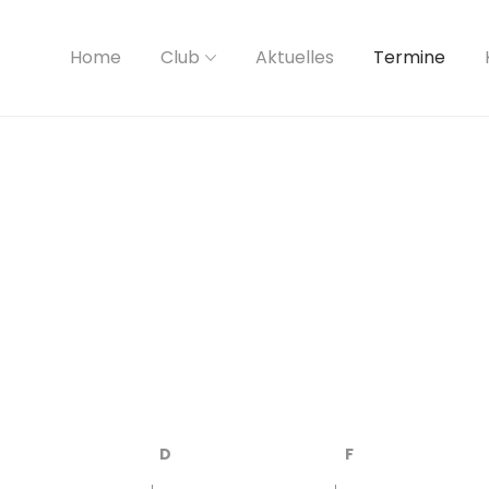
Home
Club
Aktuelles
Termine
D
F