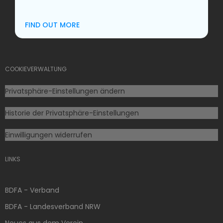
FIND OUT MORE
COOKIEVERWALTUNG
Privatsphäre-Einstellungen ändern
Historie der Privatsphäre-Einstellungen
Einwilligungen widerrufen
LINKS
BDFA - Verband
BDFA - Landesverband NRW
Neues aus dem Verein