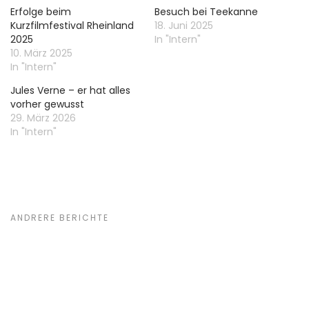
Erfolge beim
Besuch bei Teekanne
Kurzfilmfestival Rheinland
18. Juni 2025
2025
In "Intern"
10. März 2025
In "Intern"
Jules Verne – er hat alles
vorher gewusst
29. März 2026
In "Intern"
ANDRERE BERICHTE